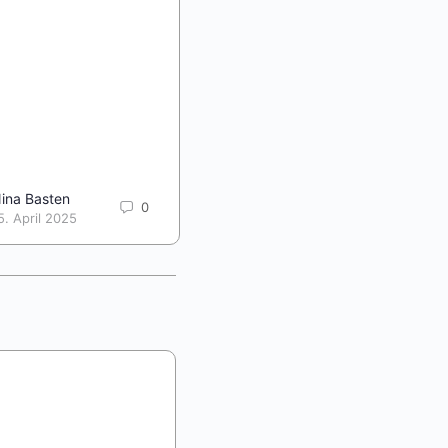
Im Rahmen des Projektes
„inklud.nrw“ wurden digitale
Lehr-/Lernangebote zur
Verknüpfung der beiden
Querschnittsaufgaben
Digitalisierung und Inklusion in der
Lehrer:innenbildung entwickelt und
im OER-Format für das…
ina Basten
leonieriepe
0
0
5. April 2025
2. Mai 2025