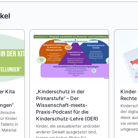
kel
er Kita
„Kinderschutz in der
Kinder 
Primarstufe“ – Der
Rechte 
ungen“
Wissenschaft-meets-
Kindersch
Praxis-Podcast für die
der digit
echnische
diese aus
Kinderschutz-Lehre (OER)
für Kinder
sie veran
Tablets in
Kinder, die sexualisierter und/oder
umgesetz
 Material
anderer Gewalt ausgesetzt sind,
tragen ein hohes Risiko für