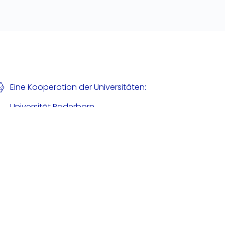
Eine Kooperation der Universitäten:
Universität Paderborn
Warburger Str. 100, 33098 Paderborn
Deutschland
Universität Bielefeld
Universitätsstraße 25, 33615 Bielefeld
Deutschland