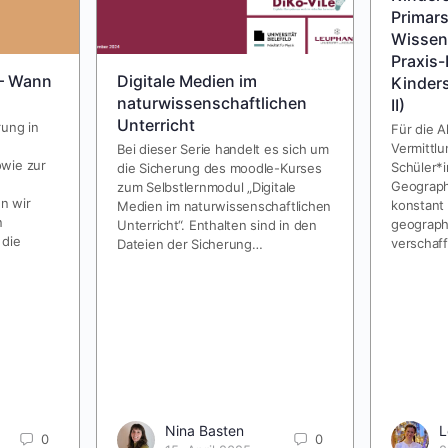
Primars
Wissen
Praxis-
– Wann
Digitale Medien im
Kinders
naturwissenschaftlichen
II)
Unterricht
rung in
Für die A
Vermittl
Bei dieser Serie handelt es sich um
wie zur
Schüler*i
die Sicherung des moodle-Kurses
Geographi
zum Selbstlernmodul „Digitale
en wir
konstant 
Medien im naturwissenschaftlichen
n
geograph
Unterricht“. Enthalten sind in den
 die
verschaf
Dateien der Sicherung…
Nina Basten
L
0
0