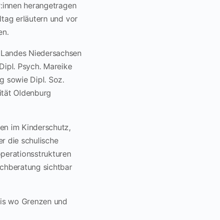
ur:innen herangetragen
ltag erläutern und vor
en.
s Landes Niedersachsen
Dipl. Psych. Mareike
 sowie Dipl. Soz.
ität Oldenburg
en im Kinderschutz,
r die schulische
operationsstrukturen
chberatung sichtbar
axis wo Grenzen und