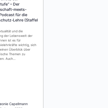
tufe“ – Der
schaft-meets-
Podcast für die
inklud.nrw – eine
chutz-Lehre (Staffel
fallbasierte
Lehr-/Lernumgebung zum
ktualität und die
Erwerb inklusions- und
ung der Lebenswelt der
nnen ist es für
digitalisierungsbezogener
elehrkräfte wichtig, sich
Kompetenzen in der
einen Überblick über
Lehrer*innenbildung
ische Themen zu
Im Rahmen des Projektes
fen. Auch…
„inklud.nrw“ wurden digitale
Lehr-/Lernangebote zur
Verknüpfung der beiden
Querschnittsaufgaben
Digitalisierung und Inklusion in der
Lehrer:innenbildung entwickelt und
im OER-Format für das…
eonie Capellmann
leonieriepe
0