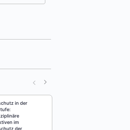
chutz in der
tufe:
sziplinäre
tiven im
schutz der