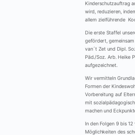
Kinderschutzauftrag a
wird, reduzieren, inde
allem zielführende Ko
Die erste Staffel uns
gefördert, gemeinsam m
van´t Zet und Dipl. S
Päd./Soz. Arb. Heike 
aufgezeichnet.
Wir vermitteln Grundl
Formen der Kindeswohl
Vorbereitung auf Elter
mit sozialpädagogisch
machen und Eckpunkte
In den Folgen 9 bis 12
Möglichkeiten des sch