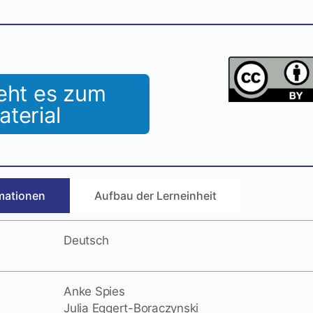
eht es zum
aterial
mationen
Aufbau der Lerneinheit
Deutsch
Anke Spies
Julia Eggert-Boraczynski