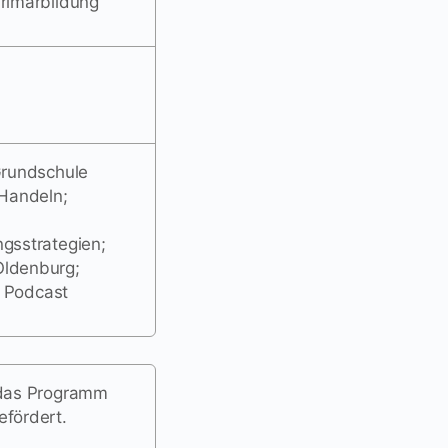
rimarbildung
Grundschule
Handeln;
gsstrategien;
Oldenburg;
; Podcast
 das Programm
efördert.