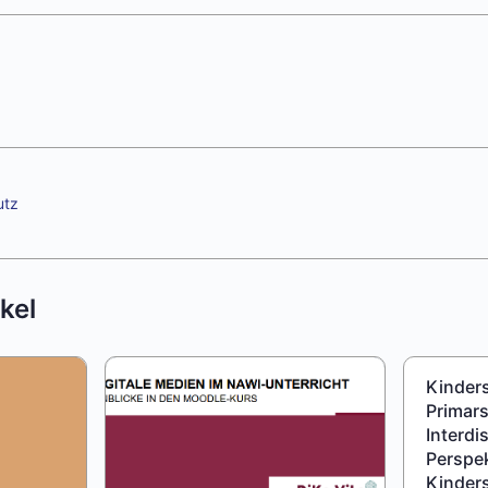
utz
kel
Kinders
Primars
Interdi
Perspek
Kinder