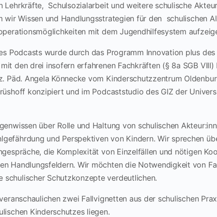
n Lehrkräfte, Schulsozialarbeit und weitere schulische Akte
m wir Wissen und Handlungsstrategien für den schulischen Al
operationsmöglichkeiten mit dem Jugendhilfesystem aufzeig
eres Podcasts wurde durch das Programm Innovation plus de
it den drei insofern erfahrenen Fachkräften (§ 8a SGB VIII) 
oz. Päd. Angela Könnecke vom Kinderschutzzentrum Oldenburg
Prüshoff konzipiert und im Podcaststudio des GIZ der Univers
agenwissen über Rolle und Haltung von schulischen Akteur:inn
gefährdung und Perspektiven von Kindern. Wir sprechen übe
ngespräche, die Komplexität von Einzelfällen und nötigen Ko
en Handlungsfeldern. Wir möchten die Notwendigkeit von Fa
 schulischer Schutzkonzepte verdeutlichen.
 veranschaulichen zwei Fallvignetten aus der schulischen Pr
ulischen Kinderschutzes liegen.