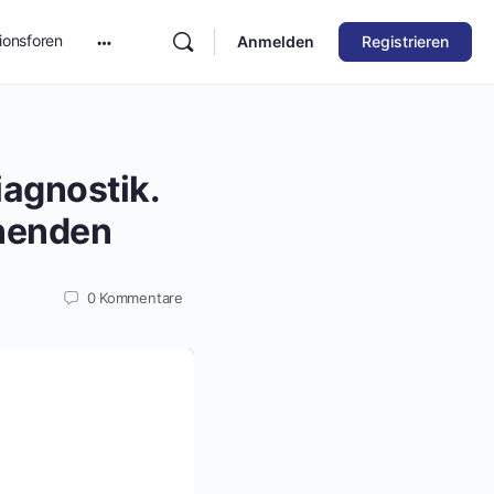
ionsforen
Anmelden
Registrieren
iagnostik.
rnenden
0
Kommentare