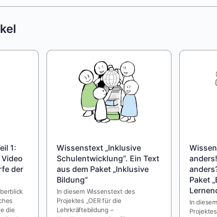
kel
il 1:
Wissenstext „Inklusive
Wissens
 Video
Schulentwicklung“. Ein Text
anders!
fe der
aus dem Paket „Inklusive
anders?
Bildung“
Paket „
Lernen
berblick
In diesem Wissenstext des
sches
Projektes „OER für die
In diese
fe die
Lehrkräftebildung –
Projektes