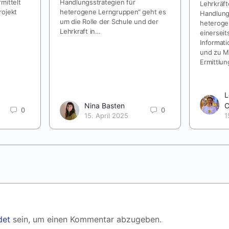
mittelt
Handlungsstrategien für
Lehrkräft
rojekt
heterogene Lerngruppen“ geht es
Handlung
um die Rolle der Schule und der
heteroge
Lehrkraft in…
einersei
Informat
und zu M
Ermittlu
L
Nina Basten
C
0
0
15. April 2025
1
det
sein, um einen Kommentar abzugeben.