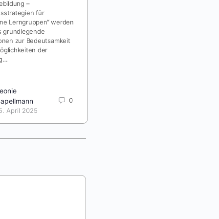
Schüler*innen lernwirksam
ebildung –
einzusetzen? Wie kann eine
sstrategien für
Umsetzung aussehen? In diesem
ne Lerngruppen“ werden
Video des…
ts grundlegende
ionen zur Bedeutsamkeit
öglichkeiten der
ng…
eonie
0
apellmann
leonieriepe
0
5. April 2025
11. April 2025