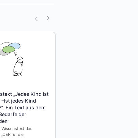
text „Jedes Kind ist
Schüler*innen äußern sich
 –Ist jedes Kind
zu Unterricht. Ein Video aus
“. Ein Text aus dem
dem Paket Bedarfe der
Bedarfe der
Lernenden.
den“
Wie hilft mir das Wissen um
Tiefenstrukturen im Unterricht,
m Wissenstext des
Sichtweisen und Erlebnisse meiner
 „OER für die