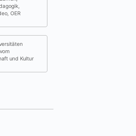
dagogik,
ideo, OER
versitäten
 vom
aft und Kultur