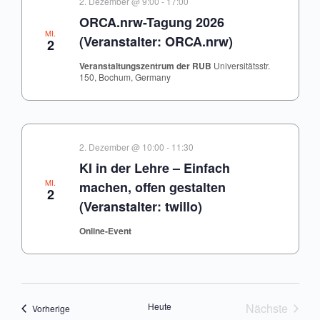
2. Dezember @ 9:00
-
17:00
ORCA.nrw-Tagung 2026
MI.
(Veranstalter: ORCA.nrw)
2
Veranstaltungszentrum der RUB
Universitätsstr.
150, Bochum, Germany
2. Dezember @ 10:00
-
11:30
KI in der Lehre – Einfach
MI.
machen, offen gestalten
2
(Veranstalter: twillo)
Online-Event
Heute
Nächste
Veranstaltungen
Vorherige