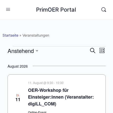
PrimOER Portal
Startseite
»
Veranstaltungen
Anstehend
Veranst
Vera
Suche
Liste
Ansi
Suche
Datum
Navi
wählen.
und
August 2026
Ansichte
Navigat
11. August @ 9:30
-
10:30
OER-Workshop für
DI.
Einsteiger:innen (Veranstalter:
11
digiLL_COM)
Online-Event