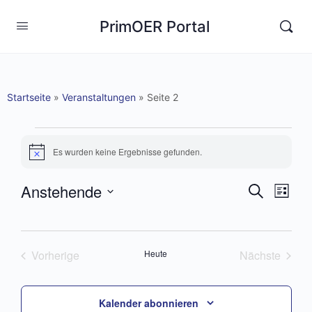
PrimOER Portal
Startseite
»
Veranstaltungen
»
Seite 2
Es wurden keine Ergebnisse gefunden.
Hinweis
Anstehende
Veranst
Vera
Suche
Liste
Ansi
Suche
Datum
Navi
wählen.
und
Vorherige
Heute
Nächste
Ansichte
Veranstaltungen
Veranstal
Navigat
Kalender abonnieren