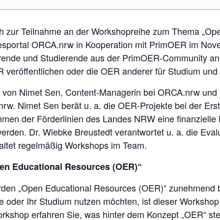
ich zur Teilnahme an der Workshopreihe zum Thema „Op
esportal ORCA.nrw in Kooperation mit PrimOER im Nove
ehrende und Studierende aus der PrimOER-Community 
R veröffentlichen oder die OER anderer für Studium und
s von Nimet Sen, Content-Managerin bei ORCA.nrw und 
w. Nimet Sen berät u. a. die OER-Projekte bei der Erstel
ahmen der Förderlinien des Landes NRW eine finanzielle
erden. Dr. Wiebke Breustedt verantwortet u. a. die Eva
altet regelmäßig Workshops im Team.
en Educational Resources (OER)“
erden „Open Educational Resources (OER)“ zunehmend
e oder Ihr Studium nutzen möchten, ist dieser Workshop 
workshop erfahren Sie, was hinter dem Konzept „OER“ st