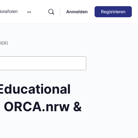
ionsforen
Anmelden
Registrieren
OER)
Educational
r: ORCA.nrw &