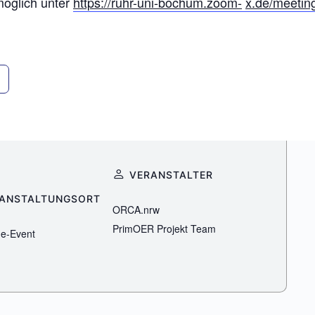
möglich unter
https://ruhr-uni-bochum.zoom-
x.de/meeting
VERANSTALTER
ANSTALTUNGSORT
ORCA.nrw
PrimOER Projekt Team
ne-Event