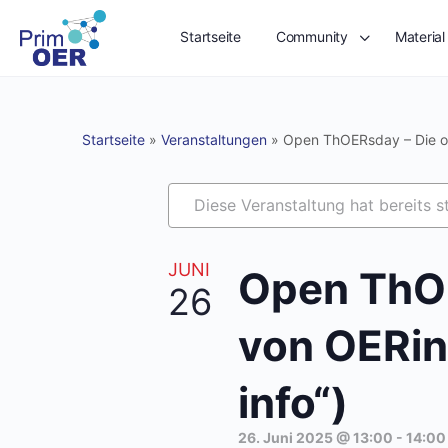
Startseite
Community
Material
Startseite
»
Veranstaltungen
»
Open ThOERsday – Die off
Diese Veranstaltung hat bereits s
JUNI
Open ThOE
26
von OERinf
info“)
26. Juni 2025 @ 13:00
-
14:00