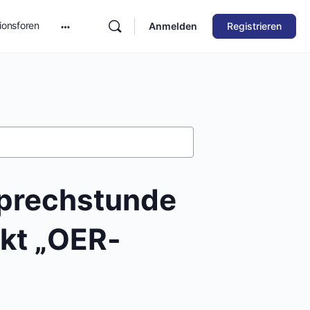
ionsforen
Anmelden
Registrieren
Sprechstunde
ekt „OER-