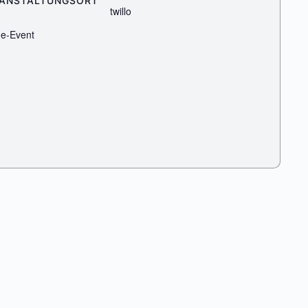
ANSTALTUNGSORT
twillo
ne-Event