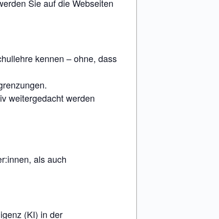
 werden Sie auf die Webseiten
schullehre kennen – ohne, dass
egrenzungen.
ativ weitergedacht werden
r:innen, als auch
genz (KI) in der