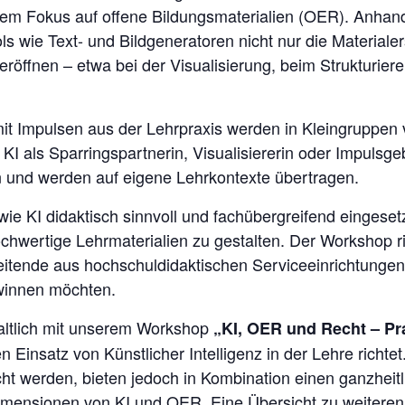
em Fokus auf offene Bildungsmaterialien (OER). Anhand 
ols wie Text- und Bildgeneratoren nicht nur die Materialer
röffnen – etwa bei der Visualisierung, beim Strukturiere
t Impulsen aus der Lehrpraxis werden in Kleingruppen
I als Sparringspartnerin, Visualisiererin oder Impulsgeb
 und werden auf eigene Lehrkontexte übertragen.
 wie KI didaktisch sinnvoll und fachübergreifend eingese
chwertige Lehrmaterialien zu gestalten. Der Workshop ri
itende aus hochschuldidaktischen Serviceeinrichtungen,
ewinnen möchten.
altlich mit unserem Workshop
„KI, OER und Recht – Pr
en Einsatz von Künstlicher Intelligenz in der Lehre richt
 werden, bieten jedoch in Kombination einen ganzheitli
Dimensionen von KI und OER. Eine Übersicht zu weitere