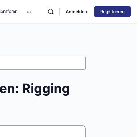
ionsforen
Anmelden
Registrieren
len: Rigging