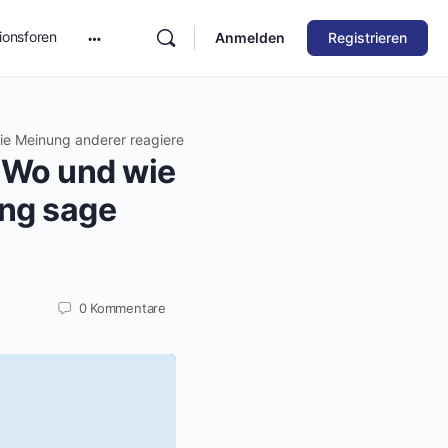
ionsforen
Anmelden
Registrieren
die Meinung anderer reagiere
! Wo und wie
ung sage
0
Kommentare