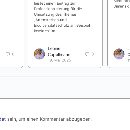
Screenca
leistet einen Beitrag zur
Dimensi
Professionalisierung für die
Umsetzung des Themas
„Artensterben und
Biodiversitätsschutz am Beispiel
Insekten“ im…
Leonie
L
0
0
Capellmann
C
19. Mai 2025
1
det
sein, um einen Kommentar abzugeben.