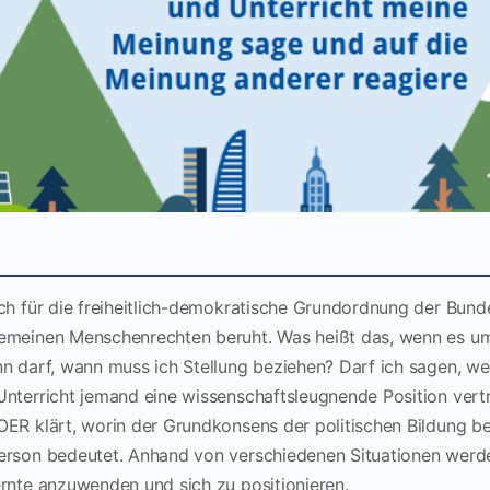
ch für die freiheitlich-demokratische Grundordnung der Bunde
emeinen Menschenrechten beruht. Was heißt das, wenn es um
n darf, wann muss ich Stellung beziehen? Darf ich sagen, we
nterricht jemand eine wissenschaftsleugnende Position vertri
OER klärt, worin der Grundkonsens der politischen Bildung b
erson bedeutet. Anhand von verschiedenen Situationen werd
ernte anzuwenden und sich zu positionieren.