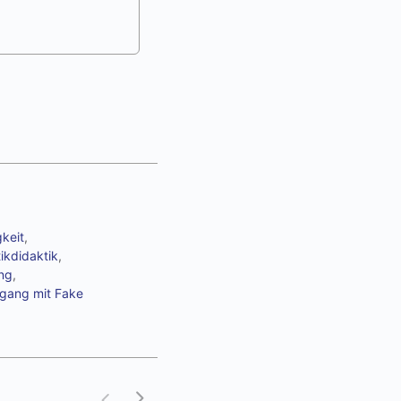
keit
,
tikdidaktik
,
ung
,
gang mit Fake