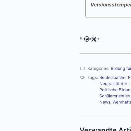
Versionsstempe
Share on:
Kategorien:
Bildung fü
Tags:
Beutelsbacher 
Neutralität der 
Politische Bildu
Schülerorientier
News
,
Wehrhaft
Verwandte Arti