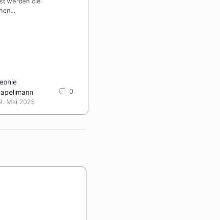
st werden die
reduzieren, wenn die Pariser Ziele
onen…
eingehalten werden…
eonie
Leonie
0
0
apellmann
Capellmann
9. Mai 2025
19. Mai 2025