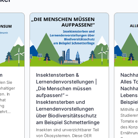
m
Insektensterben &
Nachhal
Lernendenvorstellungen |
Alles T
den Sie
„Die Menschen müssen
Nachha
haltiger
n. In
aufpassen!“ –
Lebens
hat
Insektensterben und
Beispie
ung
Lernendenvorstellungen
Mithilfe 
ehrt…
über Biodiversitätsschutz
Studieren
Tomate ei
am Beispiel Schmetterlinge
des Konz
Insekten sind unverzichtbarer Teil
Ernährun
von Ökosystemen. Diese OER