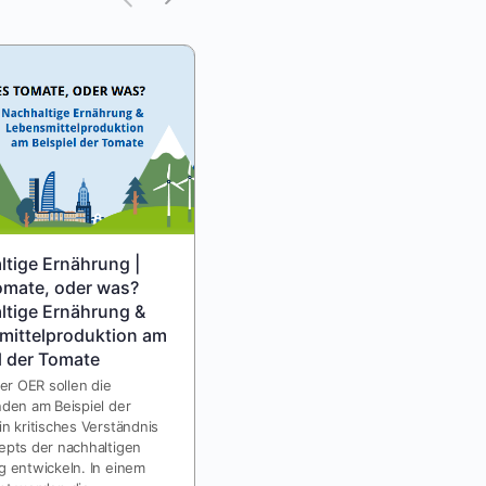
tige Ernährung |
Mobilitätswende | Bitte
omate, oder was?
wenden! Warum ein rascher
ltige Ernährung &
und umfassender Wandel
mittelproduktion am
unserer Mobilität so wichtig
l der Tomate
ist
der OER sollen die
Mobilität ist Teil unseres Alltags.
den am Beispiel der
Der Ressourcenverbrauch und die
n kritisches Verständnis
Klimagasproduktion des
epts der nachhaltigen
motorisierten Verkehrs müssen
g entwickeln. In einem
sich drastisch und schnell