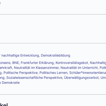
l
r nachhaltige Entwicklung
,
Demokratiebildung
Konsens
,
BNE
,
Frankfurter Erklärung
,
Kontroversitätsgebot
,
Nachhaltig
Lehrkraft
,
Neutralität im Klassenzimmer
,
Neutralität im Unterricht
,
Poli
ng
,
Politische Perspektive
,
Politisches Lernen
,
Schüler*innenorientier
ung
,
Sozialwissenschaftliche Perspektive
,
Überwältigungsverbot
,
Um
e Demokratie
kel